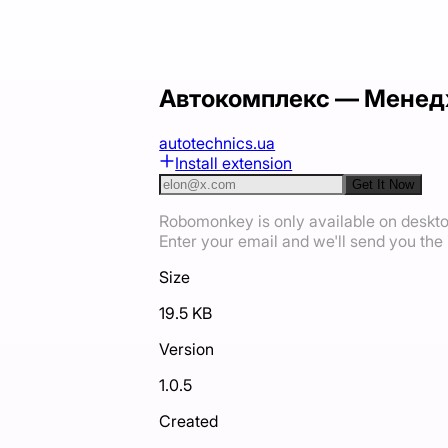
Автокомплекс — Менед
autotechnics.ua
Install extension
Get It Now
Robomonkey is only available on deskt
Enter your email and we'll send you the i
Size
19.5 KB
Version
1.0.5
Created