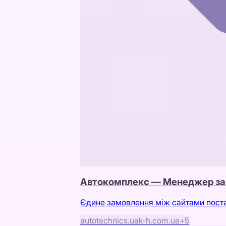
Автокомплекс — Менеджер з
Єдине замовлення між сайтами постач
autotechnics.ua
k-h.com.ua
+
5