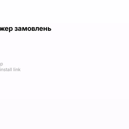
жер замовлень
op
nstall link