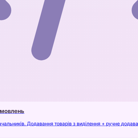
амовлень
альників. Додавання товарів з виділення + ручне додава