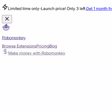
Limited time only
-
Launch price! Only 3 left.
Get 1 month f
Robomonkey
Browse Extensions
Pricing
Blog
Make money with Robomonkey