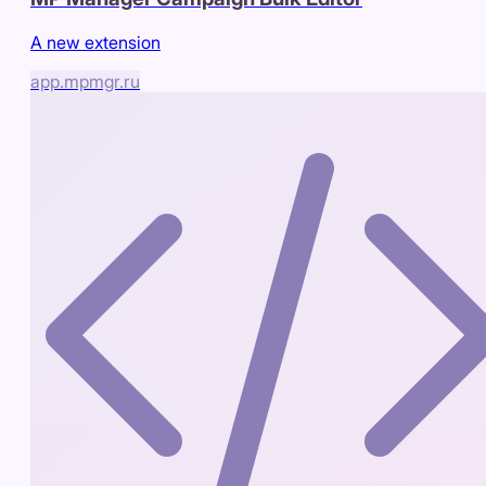
A new extension
app.mpmgr.ru