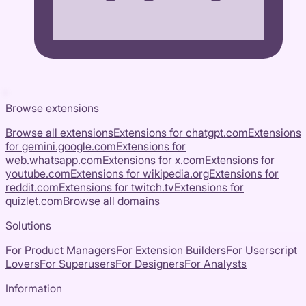
Browse extensions
Browse all extensions
Extensions for
chatgpt.com
Extensions
for
gemini.google.com
Extensions for
web.whatsapp.com
Extensions for
x.com
Extensions for
youtube.com
Extensions for
wikipedia.org
Extensions for
reddit.com
Extensions for
twitch.tv
Extensions for
quizlet.com
Browse all domains
Solutions
For Product Managers
For Extension Builders
For Userscript
Lovers
For Superusers
For Designers
For Analysts
Information