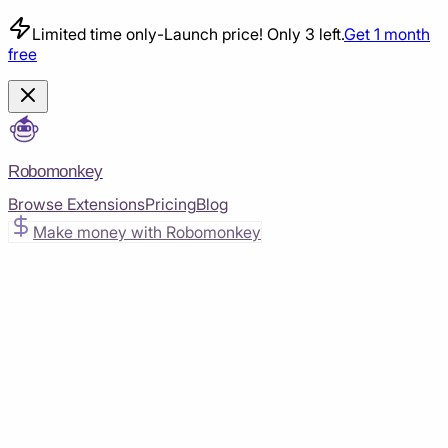
Limited time only
-
Launch price! Only 3 left.
Get 1 month
free
Robomonkey
Browse Extensions
Pricing
Blog
Make money with Robomonkey