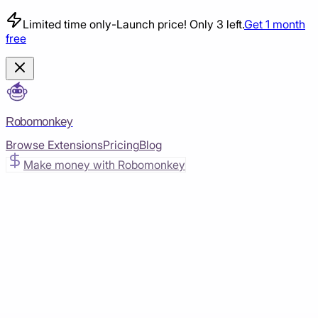
Limited time only
-
Launch price! Only 3 left.
Get 1 month
free
Robomonkey
Browse Extensions
Pricing
Blog
Make money with Robomonkey