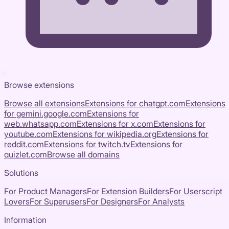
Browse extensions
Browse all extensions
Extensions for
chatgpt.com
Extensions
for
gemini.google.com
Extensions for
web.whatsapp.com
Extensions for
x.com
Extensions for
youtube.com
Extensions for
wikipedia.org
Extensions for
reddit.com
Extensions for
twitch.tv
Extensions for
quizlet.com
Browse all domains
Solutions
For Product Managers
For Extension Builders
For Userscript
Lovers
For Superusers
For Designers
For Analysts
Information