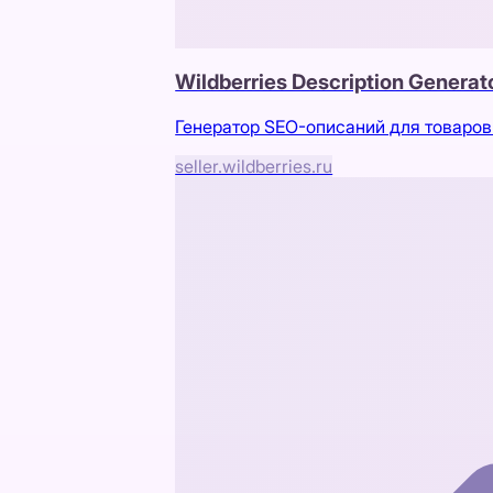
Wildberries Description Generato
Генератор SEO-описаний для товаров 
seller.wildberries.ru