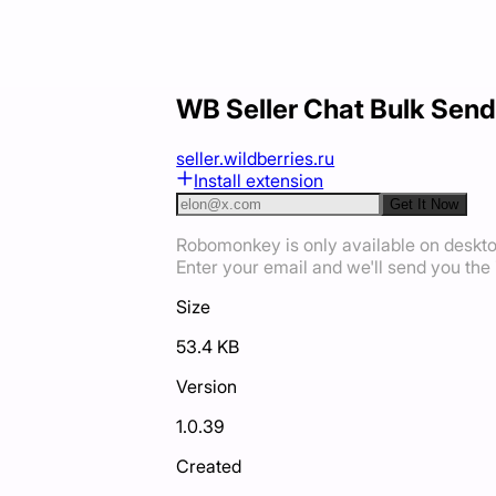
WB Seller Chat Bulk Send
seller.wildberries.ru
Install extension
Get It Now
Robomonkey is only available on deskt
Enter your email and we'll send you the i
Size
53.4 KB
Version
1.0.39
Created