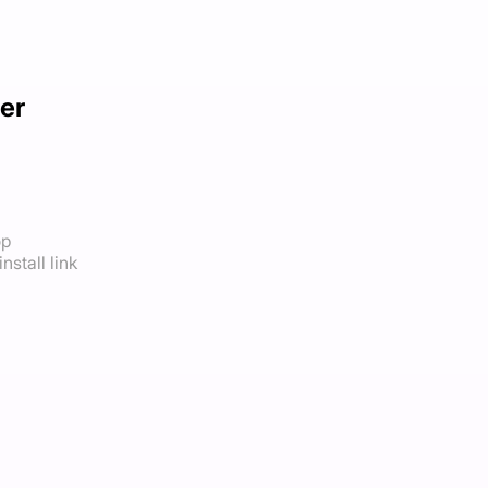
er
op
nstall link