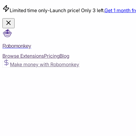
Limited time only
-
Launch price! Only 3 left.
Get 1 month f
Robomonkey
Browse Extensions
Pricing
Blog
Make money with Robomonkey