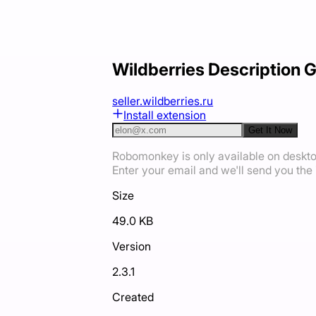
Wildberries Description 
seller.wildberries.ru
Install extension
Get It Now
Robomonkey is only available on deskt
Enter your email and we'll send you the i
Size
49.0 KB
Version
2.3.1
Created