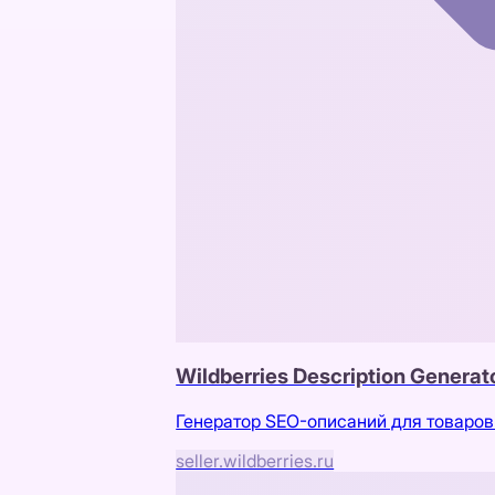
Wildberries Description Generato
Генератор SEO-описаний для товаров 
seller.wildberries.ru