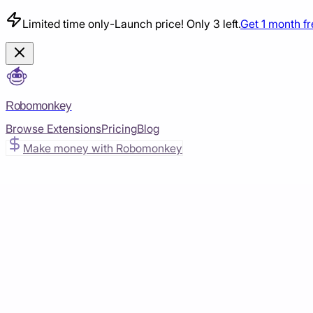
Limited time only
-
Launch price! Only 3 left.
Get 1 month f
Robomonkey
Browse Extensions
Pricing
Blog
Make money with Robomonkey