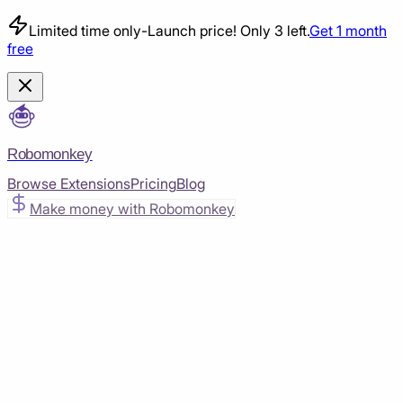
Limited time only
-
Launch price! Only 3 left.
Get 1 month
free
Robomonkey
Browse Extensions
Pricing
Blog
Make money with Robomonkey