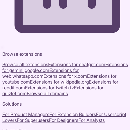
Browse extensions
Browse all extensions
Extensions for
chatgpt.com
Extensions
for
gemini.google.com
Extensions for
web.whatsapp.com
Extensions for
x.com
Extensions for
youtube.com
Extensions for
wikipedia.org
Extensions for
reddit.com
Extensions for
twitch.tv
Extensions for
quizlet.com
Browse all domains
Solutions
For Product Managers
For Extension Builders
For Userscript
Lovers
For Superusers
For Designers
For Analysts