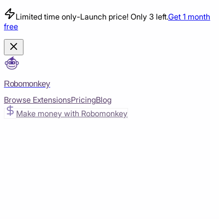
Limited time only
-
Launch price! Only 3 left.
Get 1 month
free
Robomonkey
Browse Extensions
Pricing
Blog
Make money with Robomonkey