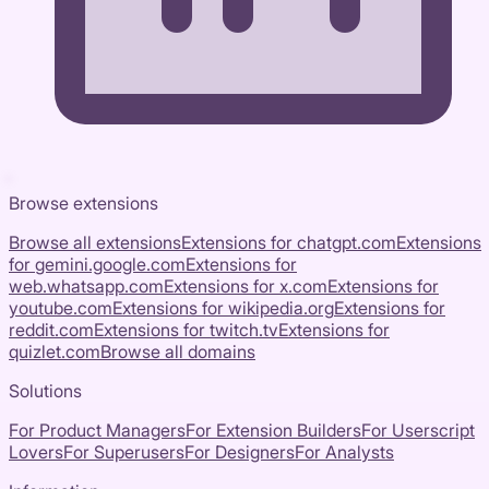
Browse extensions
Browse all extensions
Extensions for
chatgpt.com
Extensions
for
gemini.google.com
Extensions for
web.whatsapp.com
Extensions for
x.com
Extensions for
youtube.com
Extensions for
wikipedia.org
Extensions for
reddit.com
Extensions for
twitch.tv
Extensions for
quizlet.com
Browse all domains
Solutions
For Product Managers
For Extension Builders
For Userscript
Lovers
For Superusers
For Designers
For Analysts