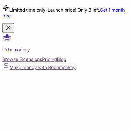
Limited time only
-
Launch price! Only 3 left.
Get 1 month
free
Robomonkey
Browse Extensions
Pricing
Blog
Make money with Robomonkey