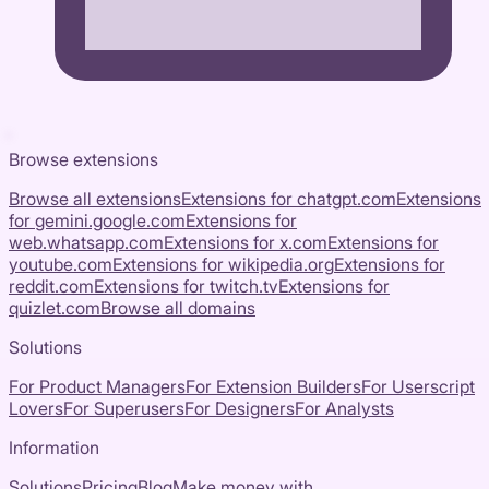
Browse extensions
Browse all extensions
Extensions for
chatgpt.com
Extensions
for
gemini.google.com
Extensions for
web.whatsapp.com
Extensions for
x.com
Extensions for
youtube.com
Extensions for
wikipedia.org
Extensions for
reddit.com
Extensions for
twitch.tv
Extensions for
quizlet.com
Browse all domains
Solutions
For Product Managers
For Extension Builders
For Userscript
Lovers
For Superusers
For Designers
For Analysts
Information
Solutions
Pricing
Blog
Make money with